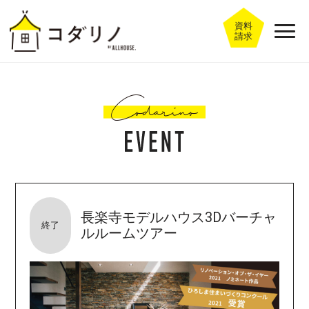
資料
請求
長楽寺モデルハウス3Dバーチャ
終了
ルルームツアー