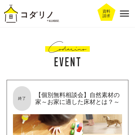
資料
請求
【個別無料相談会】自然素材の
終了
家～お家に適した床材とは？～