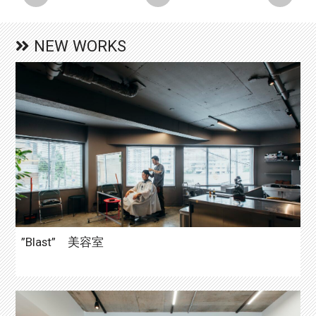
NEW WORKS
”Blast” 美容室