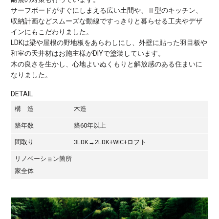
サーフボードがすぐにしまえる広い土間や、Ⅱ型のキッチン、
収納計画などスムーズな動線ですっきりと暮らせる工夫やデザ
インにもこだわりました。
LDKは梁や屋根の野地板をあらわしにし、外壁に貼った羽目板や
和室の天井材はお施主様がDIYで塗装しています。
木の良さを生かし、心地よいぬくもりと解放感のある住まいに
なりました。
DETAIL
構 造
木造
築年数
築60年以上
間取り
3LDK→2LDK+WIC+ロフト
リノベーション箇所
家全体