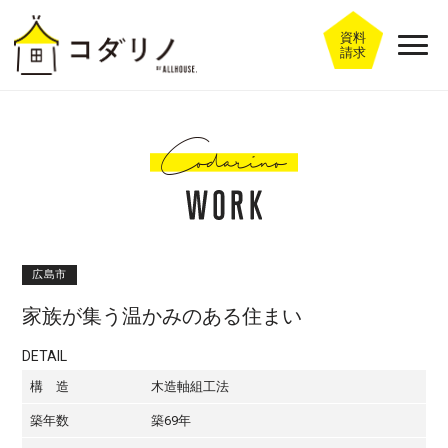
資料
請求
広島市
家族が集う温かみのある住まい
DETAIL
構 造
木造軸組工法
築年数
築69年