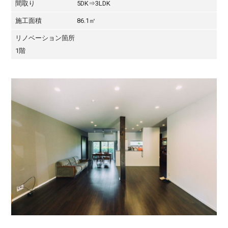
間取り
5DK⇒3LDK
施工面積
86.1㎡
リノベーション箇所
1階