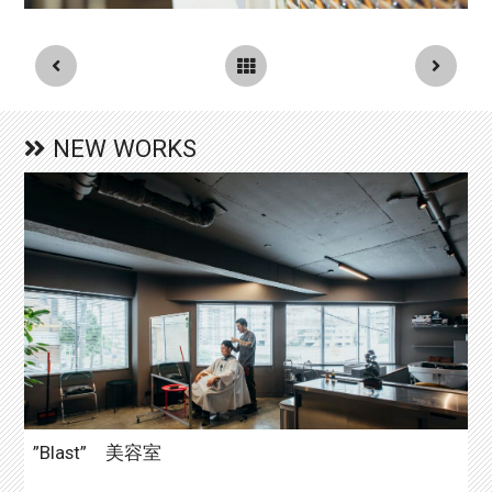
NEW WORKS
”Blast” 美容室