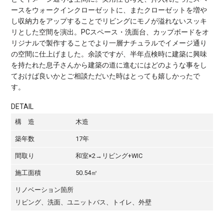
ースをウォークインクローゼットに、またクローゼットを増や
し収納力をアップすることでリビングにモノが溢れないスッキ
リとした空間を演出。PCスペース・洗面台、カップボードをオ
リジナルで製作することでより一層ナチュラルでイメージ通り
の空間に仕上げました。余談ですが、半年点検時に建築に興味
を持たれた息子さんから建築の道に進むにはどのような事をし
ておけば良いかとご相談ただいた時はとっても嬉しかったで
す。
DETAIL
構 造
木造
築年数
17年
間取り
和室×2→リビング+WIC
施工面積
50.54㎡
リノベーション箇所
リビング、洗面、ユニットバス、トイレ、外壁