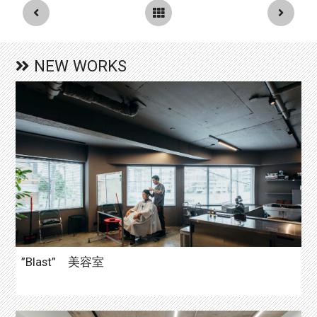
NEW WORKS
”Blast” 美容室