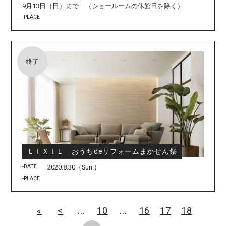
9月13日（日）まで （ショールームの休館日を除く）
-PLACE
終了
ＬＩＸＩＬ おうちdeリフォームまかせん祭
-DATE
2020.8.30（Sun.）
-PLACE
«
<
...
10
...
16
17
18