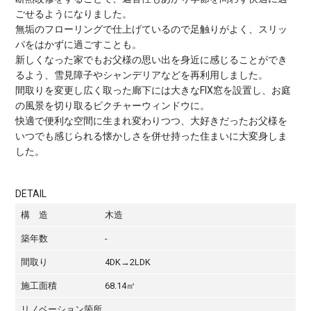
ごせるようになりました。
無垢のフローリングで仕上げているので足触りがよく、スリッ
パをはかずに過ごすことも。
新しくなった家でもお父様の思い出を身近に感じることができ
るよう、雪見障子やシャンデリアなどを再利用しました。
間取りを変更し広く取った廊下には大きなFIX窓を設置し、お庭
の風景を切り取るピクチャーウィンドウに。
快適で便利な空間に生まれ変わりつつ、大好きだったお父様を
いつでも感じられる懐かしさを併せ持った住まいに大変身しま
した。
DETAIL
構 造
木造
築年数
-
間取り
4DK→2LDK
施工面積
68.14㎡
リノベーション箇所