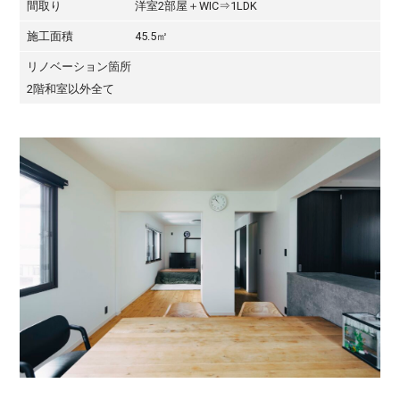
間取り
洋室2部屋＋WIC⇒1LDK
施工面積
45.5㎡
リノベーション箇所
2階和室以外全て