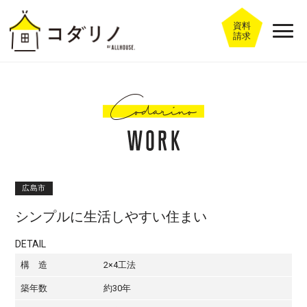
資料
請求
広島市
シンプルに生活しやすい住まい
DETAIL
構 造
2×4工法
築年数
約30年