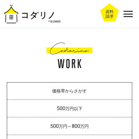
資料
請求
価格帯からさがす
500
万円以下
500
800
万円～
万円