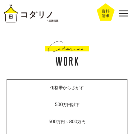
資料
請求
価格帯からさがす
500
万円以下
500
800
万円～
万円